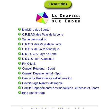
Liens utiles
Ministère des Sports
C.R.E.P.S. des Pays de la Loire
Santé des sportifs
C.R.O.S. des Pays de la Loire
C.D.O.S. de Loire Atlantique
D.R.J.S.C.S Pays de Loire
D.D.C.S Loire Atlantique
F.N.O.M.S.
Conseil Régional - Sport
Conseil Départemental - Sport
Centre de Ressources & d'Information
Covoiturage Nantes Métropole
Comité Départemental des médaillées Jeunesse et Sports
Blog Handi'Chap