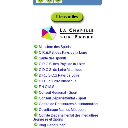
Liens utiles
Ministère des Sports
C.R.E.P.S. des Pays de la Loire
Santé des sportifs
C.R.O.S. des Pays de la Loire
C.D.O.S. de Loire Atlantique
D.R.J.S.C.S Pays de Loire
D.D.C.S Loire Atlantique
F.N.O.M.S.
Conseil Régional - Sport
Conseil Départemental - Sport
Centre de Ressources & d'Information
Covoiturage Nantes Métropole
Comité Départemental des médaillées
Jeunesse et Sports
Blog Handi'Chap