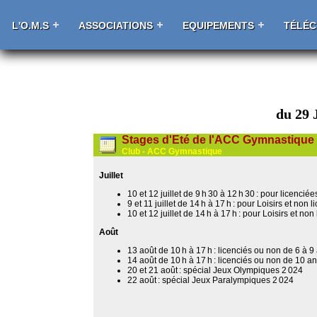
L'O.M.S
ASSOCIATIONS
EQUIPEMENTS
TÉLÉ
du 29 
Stages d'Eté de l'ACC Gymnastique
Club - ACC Gymnastique
Juillet
10 et 12 juillet de 9 h 30 à 12 h 30 : pour licenci
9 et 11 juillet de 14 h à 17 h : pour Loisirs et non 
10 et 12 juillet de 14 h à 17 h : pour Loisirs et non
Août
13 août de 10 h à 17 h : licenciés ou non de 6 à 9
14 août de 10 h à 17 h : licenciés ou non de 10 an
20 et 21 août : spécial Jeux Olympiques 2 024
22 août : spécial Jeux Paralympiques 2 024