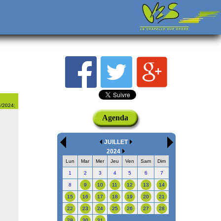
8/2024;
Agenda
JUILLET
2024
Lun
Mar
Mer
Jeu
Ven
Sam
Dim
1
2
3
4
5
6
7
8
9
10
11
12
13
14
15
16
17
18
19
20
21
22
23
24
25
26
27
28
29
30
31