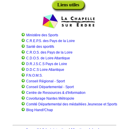
Liens utiles
Ministère des Sports
C.R.E.P.S. des Pays de la Loire
Santé des sportifs
C.R.O.S. des Pays de la Loire
C.D.O.S. de Loire Atlantique
D.R.J.S.C.S Pays de Loire
D.D.C.S Loire Atlantique
F.N.O.M.S.
Conseil Régional - Sport
Conseil Départemental - Sport
Centre de Ressources & d'Information
Covoiturage Nantes Métropole
Comité Départemental des médaillées Jeunesse et Sports
Blog Handi'Chap