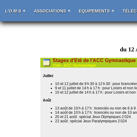
L'O.M.S
ASSOCIATIONS
EQUIPEMENTS
TÉLÉ
du 12 
Stages d'Eté de l'ACC Gymnastique
Club - ACC Gymnastique
Juillet
10 et 12 juillet de 9 h 30 à 12 h 30 : pour licenci
9 et 11 juillet de 14 h à 17 h : pour Loisirs et non 
10 et 12 juillet de 14 h à 17 h : pour Loisirs et non
Août
13 août de 10 h à 17 h : licenciés ou non de 6 à 9
14 août de 10 h à 17 h : licenciés ou non de 10 an
20 et 21 août : spécial Jeux Olympiques 2 024
22 août : spécial Jeux Paralympiques 2 024