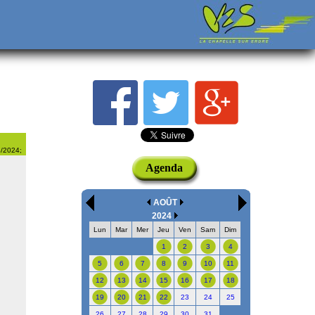
8/2024;
Agenda
AOÛT
2024
Lun
Mar
Mer
Jeu
Ven
Sam
Dim
1
2
3
4
5
6
7
8
9
10
11
12
13
14
15
16
17
18
19
20
21
22
23
24
25
26
27
28
29
30
31