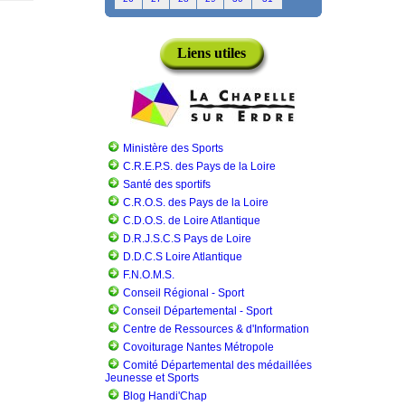
Liens utiles
Ministère des Sports
C.R.E.P.S. des Pays de la Loire
Santé des sportifs
C.R.O.S. des Pays de la Loire
C.D.O.S. de Loire Atlantique
D.R.J.S.C.S Pays de Loire
D.D.C.S Loire Atlantique
F.N.O.M.S.
Conseil Régional - Sport
Conseil Départemental - Sport
Centre de Ressources & d'Information
Covoiturage Nantes Métropole
Comité Départemental des médaillées
Jeunesse et Sports
Blog Handi'Chap