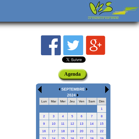
Agenda
SEPTEMBRE
2024
Lun
Mar
Mer
Jeu
Ven
Sam
Dim
1
2
3
4
5
6
7
8
9
10
11
12
13
14
15
16
17
18
19
20
21
22
23
24
25
26
27
28
29