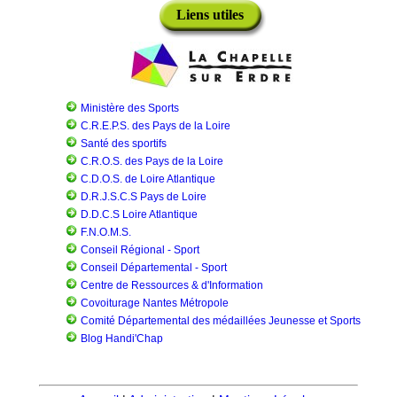
Liens utiles
Ministère des Sports
C.R.E.P.S. des Pays de la Loire
Santé des sportifs
C.R.O.S. des Pays de la Loire
C.D.O.S. de Loire Atlantique
D.R.J.S.C.S Pays de Loire
D.D.C.S Loire Atlantique
F.N.O.M.S.
Conseil Régional - Sport
Conseil Départemental - Sport
Centre de Ressources & d'Information
Covoiturage Nantes Métropole
Comité Départemental des médaillées Jeunesse et Sports
Blog Handi'Chap