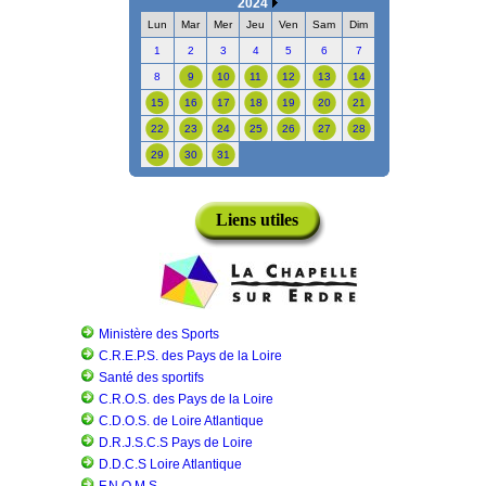
2024
Lun
Mar
Mer
Jeu
Ven
Sam
Dim
1
2
3
4
5
6
7
8
9
10
11
12
13
14
15
16
17
18
19
20
21
22
23
24
25
26
27
28
29
30
31
Liens utiles
Ministère des Sports
C.R.E.P.S. des Pays de la Loire
Santé des sportifs
C.R.O.S. des Pays de la Loire
C.D.O.S. de Loire Atlantique
D.R.J.S.C.S Pays de Loire
D.D.C.S Loire Atlantique
F.N.O.M.S.