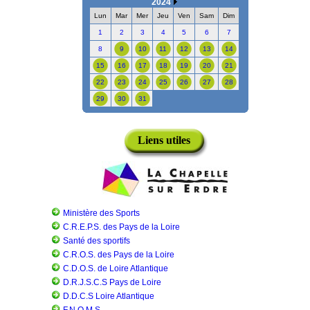
2024
Lun
Mar
Mer
Jeu
Ven
Sam
Dim
1
2
3
4
5
6
7
8
9
10
11
12
13
14
15
16
17
18
19
20
21
22
23
24
25
26
27
28
29
30
31
Liens utiles
Ministère des Sports
C.R.E.P.S. des Pays de la Loire
Santé des sportifs
C.R.O.S. des Pays de la Loire
C.D.O.S. de Loire Atlantique
D.R.J.S.C.S Pays de Loire
D.D.C.S Loire Atlantique
F.N.O.M.S.