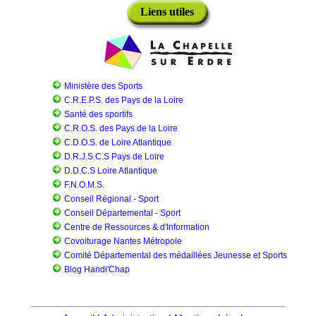
Liens utiles
Ministère des Sports
C.R.E.P.S. des Pays de la Loire
Santé des sportifs
C.R.O.S. des Pays de la Loire
C.D.O.S. de Loire Atlantique
D.R.J.S.C.S Pays de Loire
D.D.C.S Loire Atlantique
F.N.O.M.S.
Conseil Régional - Sport
Conseil Départemental - Sport
Centre de Ressources & d'Information
Covoiturage Nantes Métropole
Comité Départemental des médaillées Jeunesse et Sports
Blog Handi'Chap