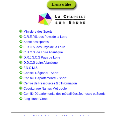
Liens utiles
Ministère des Sports
C.R.E.P.S. des Pays de la Loire
Santé des sportifs
C.R.O.S. des Pays de la Loire
C.D.O.S. de Loire Atlantique
D.R.J.S.C.S Pays de Loire
D.D.C.S Loire Atlantique
F.N.O.M.S.
Conseil Régional - Sport
Conseil Départemental - Sport
Centre de Ressources & d'Information
Covoiturage Nantes Métropole
Comité Départemental des médaillées Jeunesse et Sports
Blog Handi'Chap