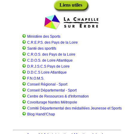
Liens utiles
Ministère des Sports
C.R.E.P.S. des Pays de la Loire
Santé des sportifs
C.R.O.S. des Pays de la Loire
C.D.O.S. de Loire Atlantique
D.R.J.S.C.S Pays de Loire
D.D.C.S Loire Atlantique
F.N.O.M.S.
Conseil Régional - Sport
Conseil Départemental - Sport
Centre de Ressources & d'Information
Covoiturage Nantes Métropole
Comité Départemental des médaillées Jeunesse et Sports
Blog Handi'Chap