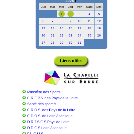
2024
Lun
Mar
Mer
Jeu
Ven
Sam
Dim
1
2
3
4
5
6
7
8
9
10
11
12
13
14
15
16
17
18
19
20
21
22
23
24
25
26
27
28
29
30
31
Liens utiles
Ministère des Sports
C.R.E.P.S. des Pays de la Loire
Santé des sportifs
C.R.O.S. des Pays de la Loire
C.D.O.S. de Loire Atlantique
D.R.J.S.C.S Pays de Loire
D.D.C.S Loire Atlantique
F.N.O.M.S.