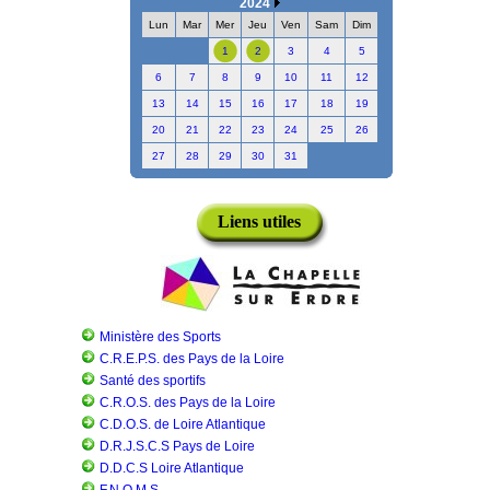
2024
Lun
Mar
Mer
Jeu
Ven
Sam
Dim
1
2
3
4
5
6
7
8
9
10
11
12
13
14
15
16
17
18
19
20
21
22
23
24
25
26
27
28
29
30
31
Liens utiles
Ministère des Sports
C.R.E.P.S. des Pays de la Loire
Santé des sportifs
C.R.O.S. des Pays de la Loire
C.D.O.S. de Loire Atlantique
D.R.J.S.C.S Pays de Loire
D.D.C.S Loire Atlantique
F.N.O.M.S.