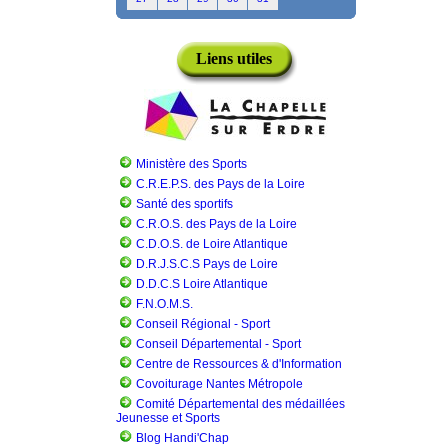
Liens utiles
Ministère des Sports
C.R.E.P.S. des Pays de la Loire
Santé des sportifs
C.R.O.S. des Pays de la Loire
C.D.O.S. de Loire Atlantique
D.R.J.S.C.S Pays de Loire
D.D.C.S Loire Atlantique
F.N.O.M.S.
Conseil Régional - Sport
Conseil Départemental - Sport
Centre de Ressources & d'Information
Covoiturage Nantes Métropole
Comité Départemental des médaillées
Jeunesse et Sports
Blog Handi'Chap