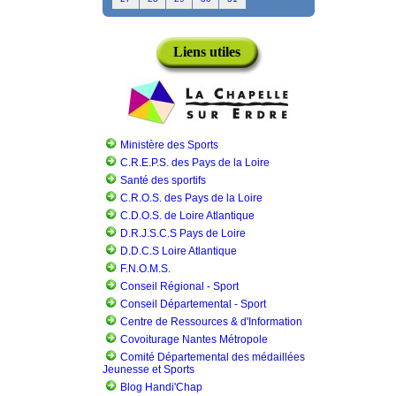
Liens utiles
Ministère des Sports
C.R.E.P.S. des Pays de la Loire
Santé des sportifs
C.R.O.S. des Pays de la Loire
C.D.O.S. de Loire Atlantique
D.R.J.S.C.S Pays de Loire
D.D.C.S Loire Atlantique
F.N.O.M.S.
Conseil Régional - Sport
Conseil Départemental - Sport
Centre de Ressources & d'Information
Covoiturage Nantes Métropole
Comité Départemental des médaillées
Jeunesse et Sports
Blog Handi'Chap