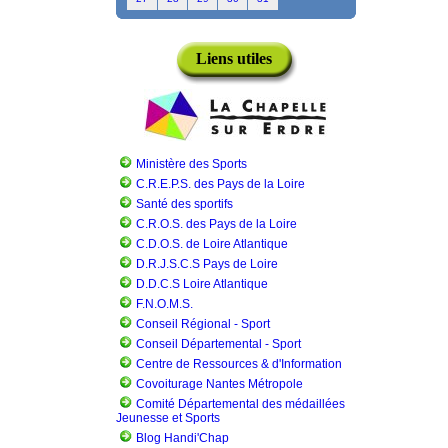
Liens utiles
Ministère des Sports
C.R.E.P.S. des Pays de la Loire
Santé des sportifs
C.R.O.S. des Pays de la Loire
C.D.O.S. de Loire Atlantique
D.R.J.S.C.S Pays de Loire
D.D.C.S Loire Atlantique
F.N.O.M.S.
Conseil Régional - Sport
Conseil Départemental - Sport
Centre de Ressources & d'Information
Covoiturage Nantes Métropole
Comité Départemental des médaillées
Jeunesse et Sports
Blog Handi'Chap