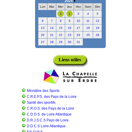
2024
Lun
Mar
Mer
Jeu
Ven
Sam
Dim
1
2
3
4
5
6
7
8
9
10
11
12
13
14
15
16
17
18
19
20
21
22
23
24
25
26
27
28
29
30
31
Liens utiles
Ministère des Sports
C.R.E.P.S. des Pays de la Loire
Santé des sportifs
C.R.O.S. des Pays de la Loire
C.D.O.S. de Loire Atlantique
D.R.J.S.C.S Pays de Loire
D.D.C.S Loire Atlantique
F.N.O.M.S.