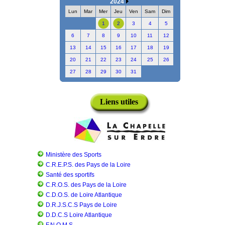
2024
Lun
Mar
Mer
Jeu
Ven
Sam
Dim
1
2
3
4
5
6
7
8
9
10
11
12
13
14
15
16
17
18
19
20
21
22
23
24
25
26
27
28
29
30
31
Liens utiles
Ministère des Sports
C.R.E.P.S. des Pays de la Loire
Santé des sportifs
C.R.O.S. des Pays de la Loire
C.D.O.S. de Loire Atlantique
D.R.J.S.C.S Pays de Loire
D.D.C.S Loire Atlantique
F.N.O.M.S.