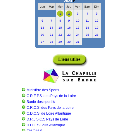
2024
Lun
Mar
Mer
Jeu
Ven
Sam
Dim
1
2
3
4
5
6
7
8
9
10
11
12
13
14
15
16
17
18
19
20
21
22
23
24
25
26
27
28
29
30
31
Liens utiles
Ministère des Sports
C.R.E.P.S. des Pays de la Loire
Santé des sportifs
C.R.O.S. des Pays de la Loire
C.D.O.S. de Loire Atlantique
D.R.J.S.C.S Pays de Loire
D.D.C.S Loire Atlantique
F.N.O.M.S.