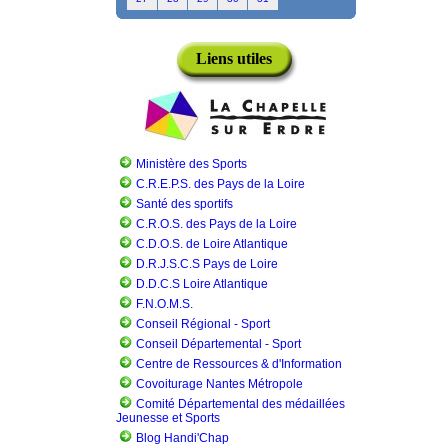
Liens utiles
Ministère des Sports
C.R.E.P.S. des Pays de la Loire
Santé des sportifs
C.R.O.S. des Pays de la Loire
C.D.O.S. de Loire Atlantique
D.R.J.S.C.S Pays de Loire
D.D.C.S Loire Atlantique
F.N.O.M.S.
Conseil Régional - Sport
Conseil Départemental - Sport
Centre de Ressources & d'Information
Covoiturage Nantes Métropole
Comité Départemental des médaillées
Jeunesse et Sports
Blog Handi'Chap