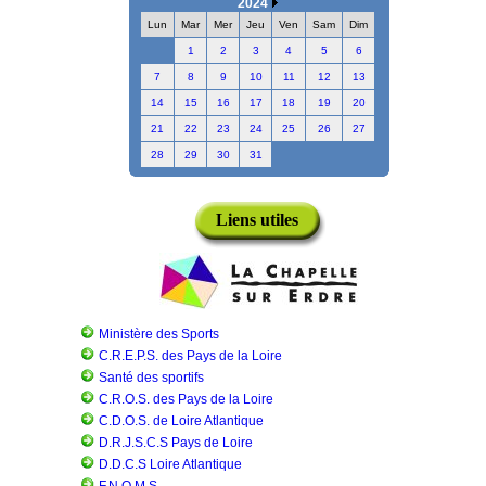
2024
Lun
Mar
Mer
Jeu
Ven
Sam
Dim
1
2
3
4
5
6
7
8
9
10
11
12
13
14
15
16
17
18
19
20
21
22
23
24
25
26
27
28
29
30
31
Liens utiles
Ministère des Sports
C.R.E.P.S. des Pays de la Loire
Santé des sportifs
C.R.O.S. des Pays de la Loire
C.D.O.S. de Loire Atlantique
D.R.J.S.C.S Pays de Loire
D.D.C.S Loire Atlantique
F.N.O.M.S.