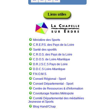
Liens utiles
Ministère des Sports
C.R.E.P.S. des Pays de la Loire
Santé des sportifs
C.R.O.S. des Pays de la Loire
C.D.O.S. de Loire Atlantique
D.R.J.S.C.S Pays de Loire
D.D.C.S Loire Atlantique
F.N.O.M.S.
Conseil Régional - Sport
Conseil Départemental - Sport
Centre de Ressources & d'Information
Covoiturage Nantes Métropole
Comité Départemental des médaillées
Jeunesse et Sports
Blog Handi'Chap