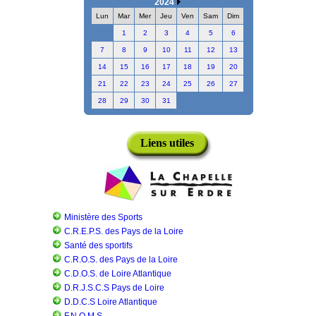
2024
Lun
Mar
Mer
Jeu
Ven
Sam
Dim
1
2
3
4
5
6
7
8
9
10
11
12
13
14
15
16
17
18
19
20
21
22
23
24
25
26
27
28
29
30
31
Liens utiles
Ministère des Sports
C.R.E.P.S. des Pays de la Loire
Santé des sportifs
C.R.O.S. des Pays de la Loire
C.D.O.S. de Loire Atlantique
D.R.J.S.C.S Pays de Loire
D.D.C.S Loire Atlantique
F.N.O.M.S.