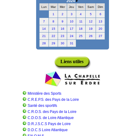
2024
Lun
Mar
Mer
Jeu
Ven
Sam
Dim
1
2
3
4
5
6
7
8
9
10
11
12
13
14
15
16
17
18
19
20
21
22
23
24
25
26
27
28
29
30
31
Liens utiles
Ministère des Sports
C.R.E.P.S. des Pays de la Loire
Santé des sportifs
C.R.O.S. des Pays de la Loire
C.D.O.S. de Loire Atlantique
D.R.J.S.C.S Pays de Loire
D.D.C.S Loire Atlantique
F.N.O.M.S.