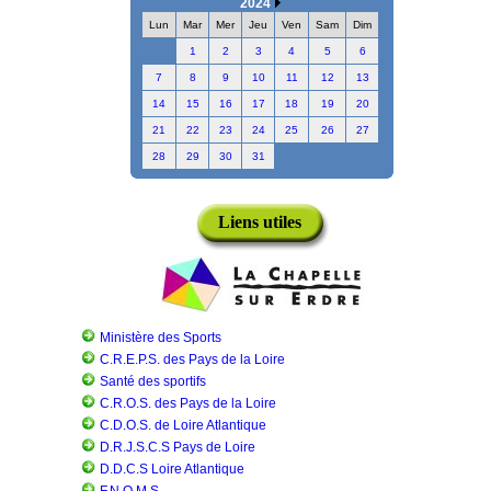
2024
Lun
Mar
Mer
Jeu
Ven
Sam
Dim
1
2
3
4
5
6
7
8
9
10
11
12
13
14
15
16
17
18
19
20
21
22
23
24
25
26
27
28
29
30
31
Liens utiles
Ministère des Sports
C.R.E.P.S. des Pays de la Loire
Santé des sportifs
C.R.O.S. des Pays de la Loire
C.D.O.S. de Loire Atlantique
D.R.J.S.C.S Pays de Loire
D.D.C.S Loire Atlantique
F.N.O.M.S.