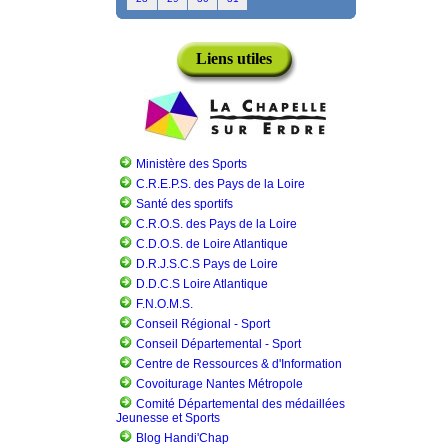
Liens utiles
Ministère des Sports
C.R.E.P.S. des Pays de la Loire
Santé des sportifs
C.R.O.S. des Pays de la Loire
C.D.O.S. de Loire Atlantique
D.R.J.S.C.S Pays de Loire
D.D.C.S Loire Atlantique
F.N.O.M.S.
Conseil Régional - Sport
Conseil Départemental - Sport
Centre de Ressources & d'Information
Covoiturage Nantes Métropole
Comité Départemental des médaillées
Jeunesse et Sports
Blog Handi'Chap