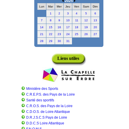
2025
Lun
Mar
Mer
Jeu
Ven
Sam
Dim
1
2
3
4
5
6
7
8
9
10
11
12
13
14
15
16
17
18
19
20
21
22
23
24
25
26
27
28
29
30
31
Liens utiles
Ministère des Sports
C.R.E.P.S. des Pays de la Loire
Santé des sportifs
C.R.O.S. des Pays de la Loire
C.D.O.S. de Loire Atlantique
D.R.J.S.C.S Pays de Loire
D.D.C.S Loire Atlantique
F.N.O.M.S.