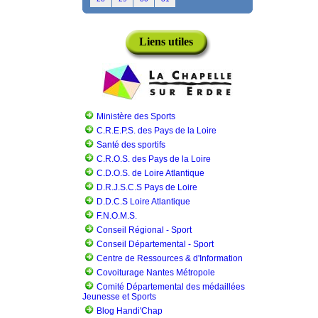
Liens utiles
Ministère des Sports
C.R.E.P.S. des Pays de la Loire
Santé des sportifs
C.R.O.S. des Pays de la Loire
C.D.O.S. de Loire Atlantique
D.R.J.S.C.S Pays de Loire
D.D.C.S Loire Atlantique
F.N.O.M.S.
Conseil Régional - Sport
Conseil Départemental - Sport
Centre de Ressources & d'Information
Covoiturage Nantes Métropole
Comité Départemental des médaillées
Jeunesse et Sports
Blog Handi'Chap