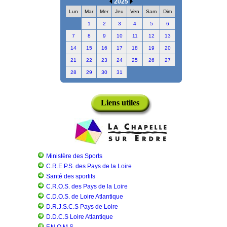
2025
Lun
Mar
Mer
Jeu
Ven
Sam
Dim
1
2
3
4
5
6
7
8
9
10
11
12
13
14
15
16
17
18
19
20
21
22
23
24
25
26
27
28
29
30
31
Liens utiles
Ministère des Sports
C.R.E.P.S. des Pays de la Loire
Santé des sportifs
C.R.O.S. des Pays de la Loire
C.D.O.S. de Loire Atlantique
D.R.J.S.C.S Pays de Loire
D.D.C.S Loire Atlantique
F.N.O.M.S.