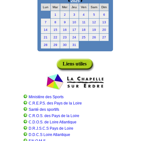
2025
Lun
Mar
Mer
Jeu
Ven
Sam
Dim
1
2
3
4
5
6
7
8
9
10
11
12
13
14
15
16
17
18
19
20
21
22
23
24
25
26
27
28
29
30
31
Liens utiles
Ministère des Sports
C.R.E.P.S. des Pays de la Loire
Santé des sportifs
C.R.O.S. des Pays de la Loire
C.D.O.S. de Loire Atlantique
D.R.J.S.C.S Pays de Loire
D.D.C.S Loire Atlantique
F.N.O.M.S.