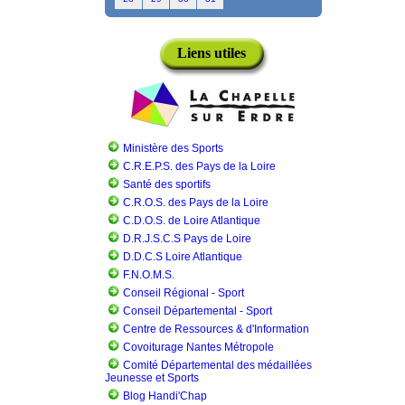
Liens utiles
Ministère des Sports
C.R.E.P.S. des Pays de la Loire
Santé des sportifs
C.R.O.S. des Pays de la Loire
C.D.O.S. de Loire Atlantique
D.R.J.S.C.S Pays de Loire
D.D.C.S Loire Atlantique
F.N.O.M.S.
Conseil Régional - Sport
Conseil Départemental - Sport
Centre de Ressources & d'Information
Covoiturage Nantes Métropole
Comité Départemental des médaillées
Jeunesse et Sports
Blog Handi'Chap