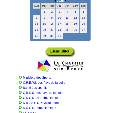
2025
Lun
Mar
Mer
Jeu
Ven
Sam
Dim
1
2
3
4
5
6
7
8
9
10
11
12
13
14
15
16
17
18
19
20
21
22
23
24
25
26
27
28
29
30
31
Liens utiles
Ministère des Sports
C.R.E.P.S. des Pays de la Loire
Santé des sportifs
C.R.O.S. des Pays de la Loire
C.D.O.S. de Loire Atlantique
D.R.J.S.C.S Pays de Loire
D.D.C.S Loire Atlantique
F.N.O.M.S.