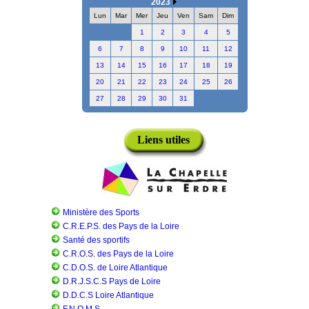
2023
Lun
Mar
Mer
Jeu
Ven
Sam
Dim
1
2
3
4
5
6
7
8
9
10
11
12
13
14
15
16
17
18
19
20
21
22
23
24
25
26
27
28
29
30
31
Liens utiles
Ministère des Sports
C.R.E.P.S. des Pays de la Loire
Santé des sportifs
C.R.O.S. des Pays de la Loire
C.D.O.S. de Loire Atlantique
D.R.J.S.C.S Pays de Loire
D.D.C.S Loire Atlantique
F.N.O.M.S.