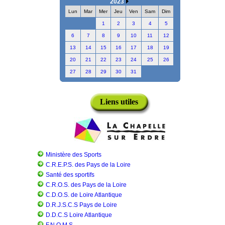
2023
Lun
Mar
Mer
Jeu
Ven
Sam
Dim
1
2
3
4
5
6
7
8
9
10
11
12
13
14
15
16
17
18
19
20
21
22
23
24
25
26
27
28
29
30
31
Liens utiles
Ministère des Sports
C.R.E.P.S. des Pays de la Loire
Santé des sportifs
C.R.O.S. des Pays de la Loire
C.D.O.S. de Loire Atlantique
D.R.J.S.C.S Pays de Loire
D.D.C.S Loire Atlantique
F.N.O.M.S.