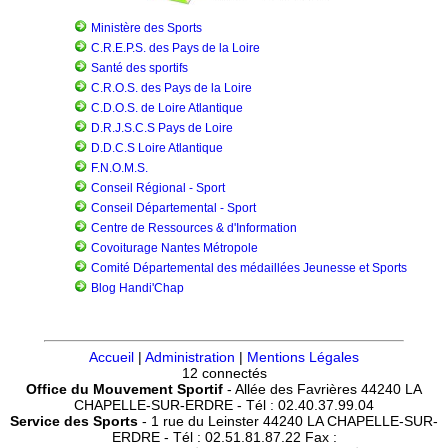
Ministère des Sports
C.R.E.P.S. des Pays de la Loire
Santé des sportifs
C.R.O.S. des Pays de la Loire
C.D.O.S. de Loire Atlantique
D.R.J.S.C.S Pays de Loire
D.D.C.S Loire Atlantique
F.N.O.M.S.
Conseil Régional - Sport
Conseil Départemental - Sport
Centre de Ressources & d'Information
Covoiturage Nantes Métropole
Comité Départemental des médaillées Jeunesse et Sports
Blog Handi'Chap
Accueil
|
Administration
|
Mentions Légales
12 connectés
Office du Mouvement Sportif
- Allée des Favrières 44240 LA
CHAPELLE-SUR-ERDRE - Tél : 02.40.37.99.04
Service des Sports
- 1 rue du Leinster 44240 LA CHAPELLE-SUR-
ERDRE - Tél : 02.51.81.87.22 Fax :