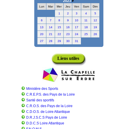
2023
Lun
Mar
Mer
Jeu
Ven
Sam
Dim
1
2
3
4
5
6
7
8
9
10
11
12
13
14
15
16
17
18
19
20
21
22
23
24
25
26
27
28
29
30
31
Liens utiles
Ministère des Sports
C.R.E.P.S. des Pays de la Loire
Santé des sportifs
C.R.O.S. des Pays de la Loire
C.D.O.S. de Loire Atlantique
D.R.J.S.C.S Pays de Loire
D.D.C.S Loire Atlantique
F.N.O.M.S.