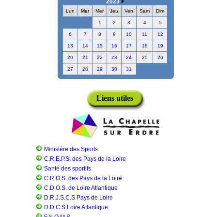
2023
Lun
Mar
Mer
Jeu
Ven
Sam
Dim
1
2
3
4
5
6
7
8
9
10
11
12
13
14
15
16
17
18
19
20
21
22
23
24
25
26
27
28
29
30
31
Liens utiles
Ministère des Sports
C.R.E.P.S. des Pays de la Loire
Santé des sportifs
C.R.O.S. des Pays de la Loire
C.D.O.S. de Loire Atlantique
D.R.J.S.C.S Pays de Loire
D.D.C.S Loire Atlantique
F.N.O.M.S.