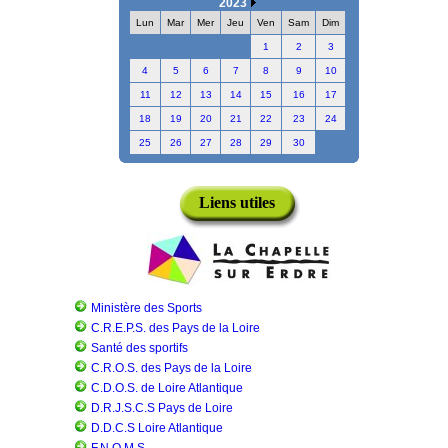
2023
Lun
Mar
Mer
Jeu
Ven
Sam
Dim
1
2
3
4
5
6
7
8
9
10
11
12
13
14
15
16
17
18
19
20
21
22
23
24
25
26
27
28
29
30
Liens utiles
Ministère des Sports
C.R.E.P.S. des Pays de la Loire
Santé des sportifs
C.R.O.S. des Pays de la Loire
C.D.O.S. de Loire Atlantique
D.R.J.S.C.S Pays de Loire
D.D.C.S Loire Atlantique
F.N.O.M.S.