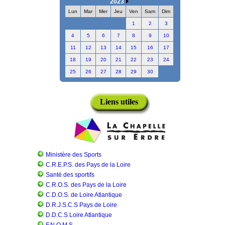
2023
Lun
Mar
Mer
Jeu
Ven
Sam
Dim
1
2
3
4
5
6
7
8
9
10
11
12
13
14
15
16
17
18
19
20
21
22
23
24
25
26
27
28
29
30
Liens utiles
Ministère des Sports
C.R.E.P.S. des Pays de la Loire
Santé des sportifs
C.R.O.S. des Pays de la Loire
C.D.O.S. de Loire Atlantique
D.R.J.S.C.S Pays de Loire
D.D.C.S Loire Atlantique
F.N.O.M.S.