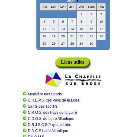
2023
Lun
Mar
Mer
Jeu
Ven
Sam
Dim
1
2
3
4
5
6
7
8
9
10
11
12
13
14
15
16
17
18
19
20
21
22
23
24
25
26
27
28
29
30
Liens utiles
Ministère des Sports
C.R.E.P.S. des Pays de la Loire
Santé des sportifs
C.R.O.S. des Pays de la Loire
C.D.O.S. de Loire Atlantique
D.R.J.S.C.S Pays de Loire
D.D.C.S Loire Atlantique
F.N.O.M.S.