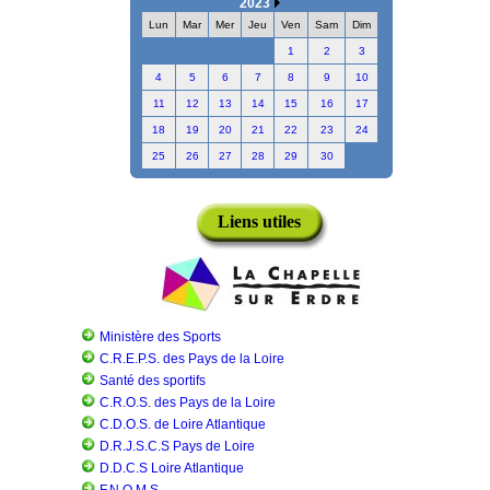
2023
Lun
Mar
Mer
Jeu
Ven
Sam
Dim
1
2
3
4
5
6
7
8
9
10
11
12
13
14
15
16
17
18
19
20
21
22
23
24
25
26
27
28
29
30
Liens utiles
Ministère des Sports
C.R.E.P.S. des Pays de la Loire
Santé des sportifs
C.R.O.S. des Pays de la Loire
C.D.O.S. de Loire Atlantique
D.R.J.S.C.S Pays de Loire
D.D.C.S Loire Atlantique
F.N.O.M.S.