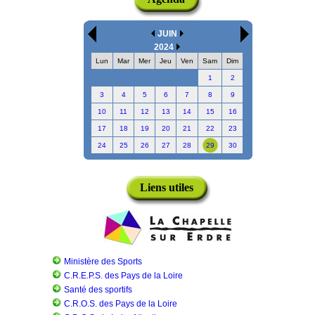
JUIN
2024
Lun
Mar
Mer
Jeu
Ven
Sam
Dim
1
2
3
4
5
6
7
8
9
10
11
12
13
14
15
16
17
18
19
20
21
22
23
24
25
26
27
28
29
30
Liens utiles
Ministère des Sports
C.R.E.P.S. des Pays de la Loire
Santé des sportifs
C.R.O.S. des Pays de la Loire