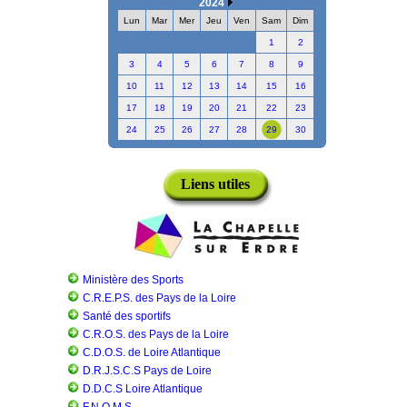
2024
Lun
Mar
Mer
Jeu
Ven
Sam
Dim
1
2
3
4
5
6
7
8
9
10
11
12
13
14
15
16
17
18
19
20
21
22
23
24
25
26
27
28
29
30
Liens utiles
Ministère des Sports
C.R.E.P.S. des Pays de la Loire
Santé des sportifs
C.R.O.S. des Pays de la Loire
C.D.O.S. de Loire Atlantique
D.R.J.S.C.S Pays de Loire
D.D.C.S Loire Atlantique
F.N.O.M.S.