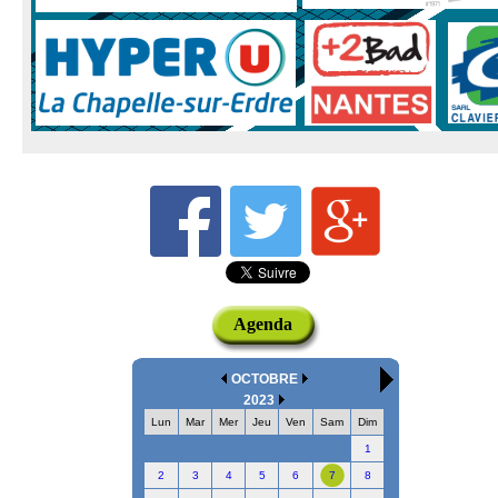
Agenda
OCTOBRE
2023
Lun
Mar
Mer
Jeu
Ven
Sam
Dim
1
2
3
4
5
6
7
8