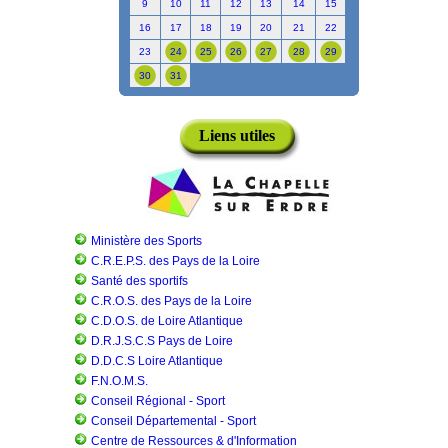
9
10
11
12
13
14
15
16
17
18
19
20
21
22
23
24
25
26
27
28
29
30
31
Liens utiles
Ministère des Sports
C.R.E.P.S. des Pays de la Loire
Santé des sportifs
C.R.O.S. des Pays de la Loire
C.D.O.S. de Loire Atlantique
D.R.J.S.C.S Pays de Loire
D.D.C.S Loire Atlantique
F.N.O.M.S.
Conseil Régional - Sport
Conseil Départemental - Sport
Centre de Ressources & d'Information