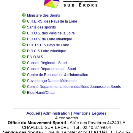
Ministère des Sports
C.R.E.P.S. des Pays de la Loire
Santé des sportifs
C.R.O.S. des Pays de la Loire
C.D.O.S. de Loire Atlantique
D.R.J.S.C.S Pays de Loire
D.D.C.S Loire Atlantique
F.N.O.M.S.
Conseil Régional - Sport
Conseil Départemental - Sport
Centre de Ressources & d'Information
Covoiturage Nantes Métropole
Comité Départemental des médaillées Jeunesse et Sports
Blog Handi'Chap
Accueil
|
Administration
|
Mentions Légales
4 connectés
Office du Mouvement Sportif
- Allée des Favrières 44240 LA
CHAPELLE-SUR-ERDRE - Tél : 02.40.37.99.04
Service des Sports
- 1 rue du Leinster 44240 LA CHAPELLE-SUR-