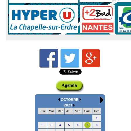
Agenda
OCTOBRE
2023
Lun
Mar
Mer
Jeu
Ven
Sam
Dim
1
2
3
4
5
6
7
8