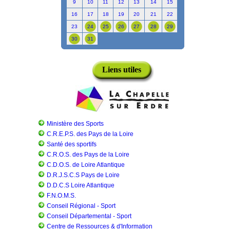
9
10
11
12
13
14
15
16
17
18
19
20
21
22
23
24
25
26
27
28
29
30
31
Liens utiles
Ministère des Sports
C.R.E.P.S. des Pays de la Loire
Santé des sportifs
C.R.O.S. des Pays de la Loire
C.D.O.S. de Loire Atlantique
D.R.J.S.C.S Pays de Loire
D.D.C.S Loire Atlantique
F.N.O.M.S.
Conseil Régional - Sport
Conseil Départemental - Sport
Centre de Ressources & d'Information