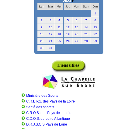
2023
Lun
Mar
Mer
Jeu
Ven
Sam
Dim
1
2
3
4
5
6
7
8
9
10
11
12
13
14
15
16
17
18
19
20
21
22
23
24
25
26
27
28
29
30
31
Liens utiles
Ministère des Sports
C.R.E.P.S. des Pays de la Loire
Santé des sportifs
C.R.O.S. des Pays de la Loire
C.D.O.S. de Loire Atlantique
D.R.J.S.C.S Pays de Loire