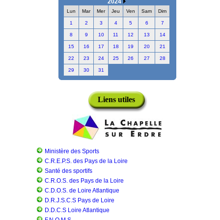
2024
Lun
Mar
Mer
Jeu
Ven
Sam
Dim
1
2
3
4
5
6
7
8
9
10
11
12
13
14
15
16
17
18
19
20
21
22
23
24
25
26
27
28
29
30
31
Liens utiles
Ministère des Sports
C.R.E.P.S. des Pays de la Loire
Santé des sportifs
C.R.O.S. des Pays de la Loire
C.D.O.S. de Loire Atlantique
D.R.J.S.C.S Pays de Loire
D.D.C.S Loire Atlantique
F.N.O.M.S.