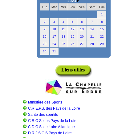
2023
Lun
Mar
Mer
Jeu
Ven
Sam
Dim
1
2
3
4
5
6
7
8
9
10
11
12
13
14
15
16
17
18
19
20
21
22
23
24
25
26
27
28
29
30
31
Liens utiles
Ministère des Sports
C.R.E.P.S. des Pays de la Loire
Santé des sportifs
C.R.O.S. des Pays de la Loire
C.D.O.S. de Loire Atlantique
D.R.J.S.C.S Pays de Loire