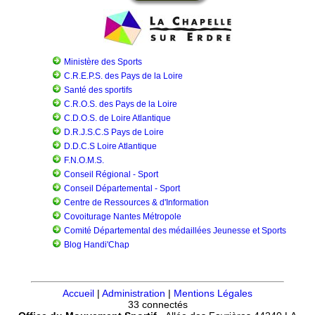
Ministère des Sports
C.R.E.P.S. des Pays de la Loire
Santé des sportifs
C.R.O.S. des Pays de la Loire
C.D.O.S. de Loire Atlantique
D.R.J.S.C.S Pays de Loire
D.D.C.S Loire Atlantique
F.N.O.M.S.
Conseil Régional - Sport
Conseil Départemental - Sport
Centre de Ressources & d'Information
Covoiturage Nantes Métropole
Comité Départemental des médaillées Jeunesse et Sports
Blog Handi'Chap
Accueil
|
Administration
|
Mentions Légales
33 connectés